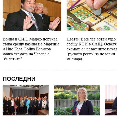
Война в СИК. Маджо поръчва
Цветан Василев готви удар
атака срещу казина на Маргина
срещу КОЙ в САЩ. Осветя
и Иво Гела. Бойко Борисов
схемата с нагласените печа
мачка схемата на Черепа с
"руското ресто" за половин
"билетите"
милиард
ПОСЛЕДНИ