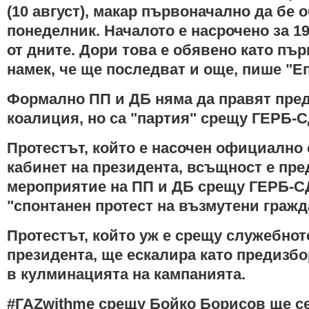
(10 август), макар първоначално да бе 
понеделник. Началото е насрочено за 19
от дните. Дори това е обявено като пър
намек, че ще последват и още, пише "Е
Формално ПП и ДБ няма да правят пре
коалиция, но са "партия" срещу ГЕРБ-
Протестът, който е насочен официално
кабинет на президента, всъщност е пр
мероприятие на ПП и ДБ срещу ГЕРБ-С
"спонтанен протест на възмутени гражд
Протестът, който уж е срещу служебнот
президента, ще ескалира като предизб
в кулминацията на кампанията.
#ГАZwithme срещу Бойко Борисов ще с