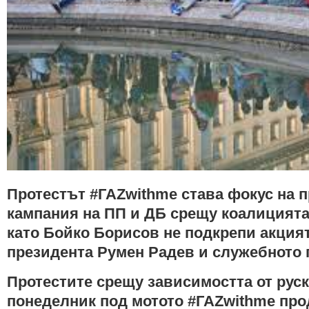
Протестът #ГАZwithme става фокус на 
кампания на ПП и ДБ срещу коалицият
като Бойко Борисов не подкрепи акция
президента Румен Радев и служебното 
Протестите срещу зависимостта от руск
понеделник под мотото #ГАZwithme пр