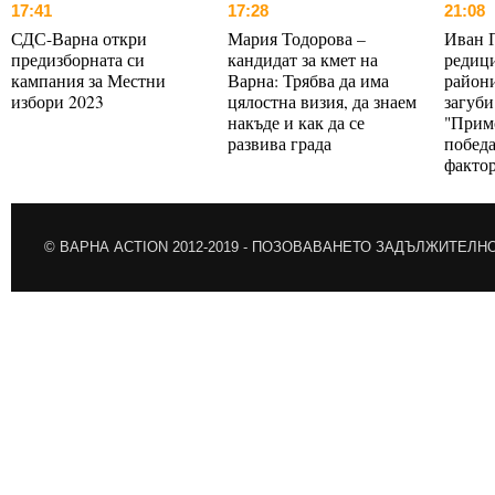
17:41
17:28
21:08
СДС-Варна откри
Мария Тодорова –
Иван 
предизборната си
кандидат за кмет на
редици
кампания за Местни
Варна: Трябва да има
райони
избори 2023
цялостна визия, да знаем
загуби
накъде и как да се
"Прим
развива града
победа
факто
© ВАРНА ACTION 2012-2019 -
ПОЗОВАВАНЕТО ЗАДЪЛЖИТЕЛН