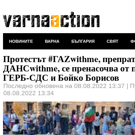
НОВИНИТЕ
ВАРНА
БЪЛГАРИЯ
СВЯТ
Ф
Протестът #ГАZwithme, препра
ДАНСwithme, се пренасочва от 
ГЕРБ-СДС и Бойко Борисов
Последно обновена на 08.08.2022 13:37
|
П
08.08.2022 13:34